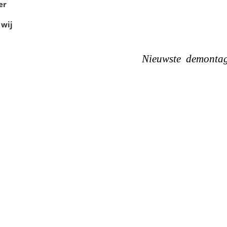
er
n
 wij
Nieuwste demontag