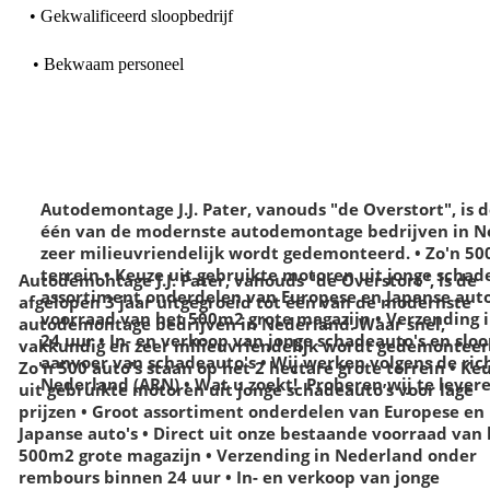
•
Gekwalificeerd sloopbedrijf
•
Bekwaam personeel
Autodemontage J.J. Pater, vanouds "de Overstort", is d
één van de
modernste autodemontage bedrijven in N
zeer milieuvriendelijk wordt gedemonteerd.
• Zo'n 50
terrein
• Keuze uit gebruikte motoren uit jonge schade
Autodemontage J.J. Pater, vanouds "de Overstort", is de
assortiment onderdelen van Europese en Japanse aut
afgelopen
3 jaar uitgegroeid tot één van de modernste
voorraad van het 500m2 grote magazijn
• Verzending
autodemontage
bedrijven in Nederland.
Waar snel,
24 uur
• In- en verkoop van jonge schadeauto's en sloo
vakkundig en zeer milieuvriendelijk wordt
gedemonteer
aanvoer van schadeauto's
• Wij werken volgens de ric
Zo'n 500 auto's staan op het 2 hectare grote terrein
• Ke
Nederland (ARN)
• Wat u zoekt! Proberen wij te levere
uit gebruikte motoren uit jonge schadeauto’s voor lage
prijzen
• Groot assortiment onderdelen van Europese en
Japanse auto's
• Direct uit onze bestaande voorraad van 
500m2 grote
magazijn
• Verzending in Nederland onder
rembours binnen 24 uur
• In- en verkoop van jonge