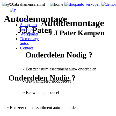
nieuws maak een afspraak
nieuws maak een afspra
Autodemontage
Home
Autodemontage
Sloopauto
J.J. Pater
verkopen
J J Pater Kampen
Werkplaats
Demontage
autos
Contact
Onderdelen Nodig ?
•
Een zeer ruim assortiment auto- onderdelen
Onderdelen Nodig ?
•
Gekwalificeerd sloopbedrijf
•
Bekwaam personeel
•
Een zeer ruim assortiment auto- onderdelen