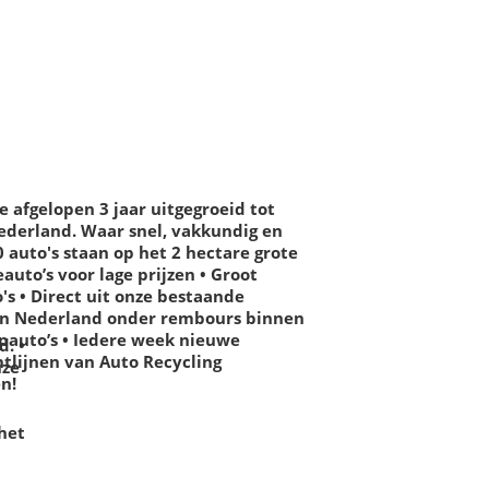
e afgelopen 3 jaar uitgegroeid tot
ederland.
Waar snel, vakkundig en
0 auto's staan op het 2 hectare grote
auto’s voor lage prijzen
• Groot
o's
• Direct uit onze bestaande
 in Nederland onder rembours binnen
pauto’s
• Iedere week nieuwe
d.
•
htlijnen van Auto Recycling
uze
n!
het